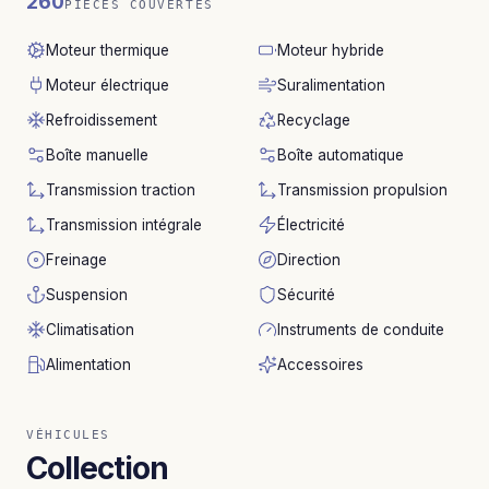
260
PIÈCES COUVERTES
Moteur thermique
Moteur hybride
Moteur électrique
Suralimentation
Refroidissement
Recyclage
Boîte manuelle
Boîte automatique
Transmission traction
Transmission propulsion
Transmission intégrale
Électricité
Freinage
Direction
Suspension
Sécurité
Climatisation
Instruments de conduite
Alimentation
Accessoires
VÉHICULES
Collection