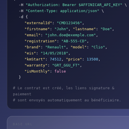
-H
"Authorization: Bearer $AFFINICAR_API_KEY"
\
-H
"Content-Type: application/json"
\
-d
{
"externalId"
:
"CMD123456"
,
"firstname"
:
"John"
,
"lastname"
:
"Doe"
,
"email"
:
"john.doe@exemple.com"
,
"registration"
:
"AB-555-CD"
,
"brand"
:
"Renault"
,
"model"
:
"Clio"
,
"eis"
:
"14/05/2018"
,
"kmStart"
:
74512
,
"price"
:
13500
,
"warranty"
:
"GRT_GGU_FT"
,
"isMonthly"
:
false
}
# Le contrat est créé, les liens signature &
paiement
# sont envoyés automatiquement au bénéficiaire.
BASE URL