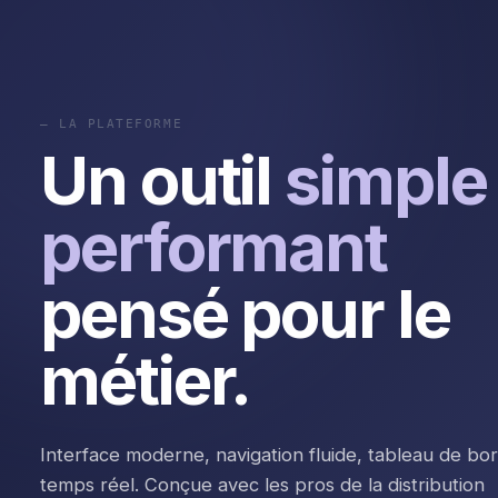
— LA PLATEFORME
Un outil
simple 
performant
pensé pour le
métier.
Interface moderne, navigation fluide, tableau de bo
temps réel. Conçue avec les pros de la distribution