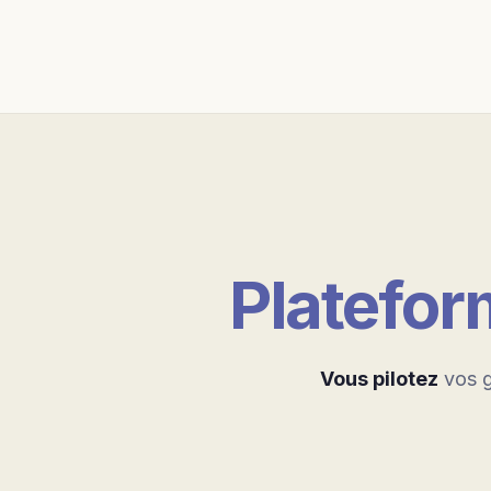
Platefo
Vous pilotez
vos g