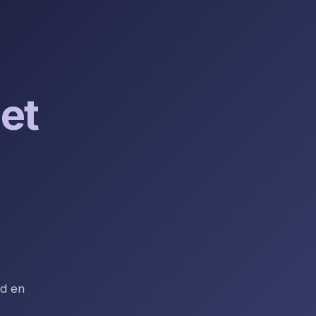
et
rd en