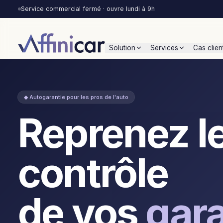
Service commercial fermé · ouvre lundi à 9h
Solution
Services
Cas clien
Solution
Services
Cas
La plateforme complète qui
En complément de la
Affinic
◆ Autogarantie pour les pros de l'auto
vous donne tout pour
plateforme, Affinica
typolog
Reprenez l
reprendre le contrôle de vos
pour vous la gestion
du gar
garanties : conception, vente,
pannes, et peut mê
groupe 
gestion, pilotage.
vos extensions à vot
contrôle
de vos
gara