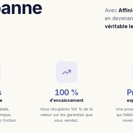
 panne
Avec
Affin
en devena
véritable l
s
100 %
P
e
d'encaissement
ex
itale,
Vous récupérez 100 % de la
Une pris
onique,
valeur sur les garanties que
qui fidél
 friction.
vous vendez.
reven