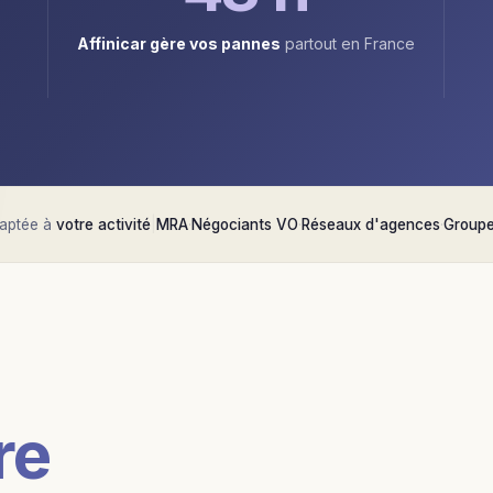
Affinicar gère vos pannes
partout en France
daptée à
votre activité
|
MRA
·
Négociants VO
·
Réseaux d'agences
·
Groupe
re