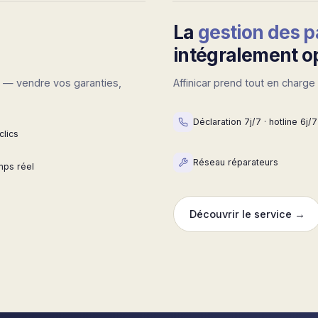
Affinicar opère
La
gestion des 
intégralement o
en — vendre vos garanties,
Affinicar prend tout en charg
Déclaration 7j/7 · hotline 6j/7
clics
Réseau réparateurs
mps réel
Découvrir le service →