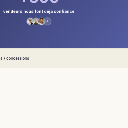
vendeurs nous font déjà confiance
+
s / concessions