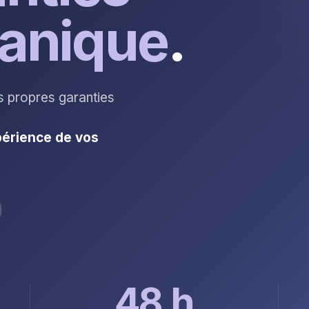
anique
.
s propres garanties
érience de vos
48 h